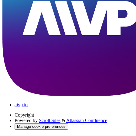
aivp.io
Copyright
Powered by
Scroll Sites
&
Atlassian Confluence
Manage cookie preferences