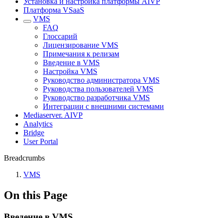
Установка и настройка платформы AIVP
Платформа VSaaS
VMS
FAQ
Глоссарий
Лицензирование VMS
Примечания к релизам
Введение в VMS
Настройка VMS
Руководство администратора VMS
Руководства пользователей VMS
Руководство разработчика VMS
Интеграции с внешними системами
Mediaserver. AIVP
Analytics
Bridge
User Portal
Breadcrumbs
VMS
On this Page
Введение в VMS