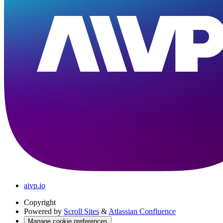
aivp.io
Copyright
Powered by
Scroll Sites
&
Atlassian Confluence
Manage cookie preferences