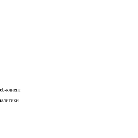
web-клиент
налитики