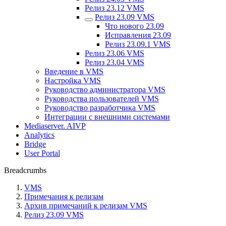
Релиз 23.12 VMS
Релиз 23.09 VMS
Что нового 23.09
Исправления 23.09
Релиз 23.09.1 VMS
Релиз 23.06 VMS
Релиз 23.04 VMS
Введение в VMS
Настройка VMS
Руководство администратора VMS
Руководства пользователей VMS
Руководство разработчика VMS
Интеграции с внешними системами
Mediaserver. AIVP
Analytics
Bridge
User Portal
Breadcrumbs
VMS
Примечания к релизам
Аpхив примечаний к релизам VMS
Релиз 23.09 VMS