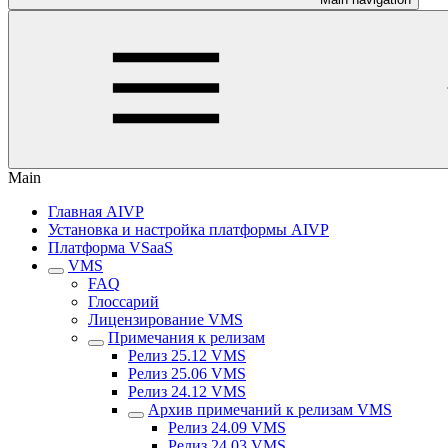
Main
Главная AIVP
Установка и настройка платформы AIVP
Платформа VSaaS
VMS
FAQ
Глоссарий
Лицензирование VMS
Примечания к релизам
Релиз 25.12 VMS
Релиз 25.06 VMS
Рeлиз 24.12 VMS
Аpхив примечаний к релизам VMS
Релиз 24.09 VMS
Релиз 24.03 VMS