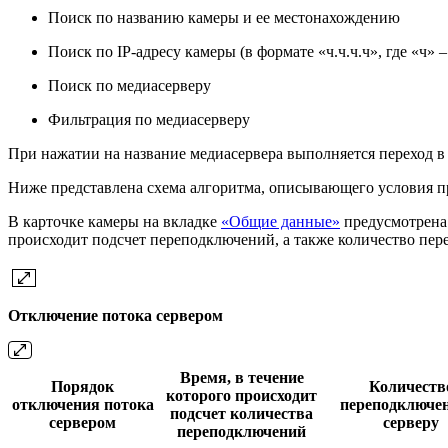
Поиск по названию камеры и ее местонахождению
Поиск по IP-адресу камеры (в формате «ч.ч.ч.ч», где «ч» –
Поиск по медиасерверу
Фильтрация по медиасерверу
При нажатии на название медиасервера выполняется переход в
Ниже представлена схема алгоритма, описывающего условия п
В карточке камеры на вкладке
«Общие данные»
предусмотрена
происходит подсчет переподключений, а также количество пер
Отключение потока сервером
Время, в течение
Порядок
Количеств
которого происходит
отключения потока
переподключе
подсчет количества
сервером
серверу
переподключений