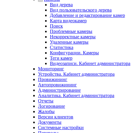
Вид дерева
Вид пользовательского дерева
Добавление и редактирование камер
Карта видеокамер
Поиск
Проблемные камеры
Некорректные камеры
Удаленные камеры
Статистика
Конфигурации. Камеры
Теги камер
Видеозаписи. Кабинет администратора
Мониторинг
Устройства. Кабинет администратора
Провижининг
Автопровижининг
Администрирование
Аналитика. Кабинет администратора
Отчеты
Логирование
Жалобы
Версии клиентов
Документы
Системные настройки
Переводы