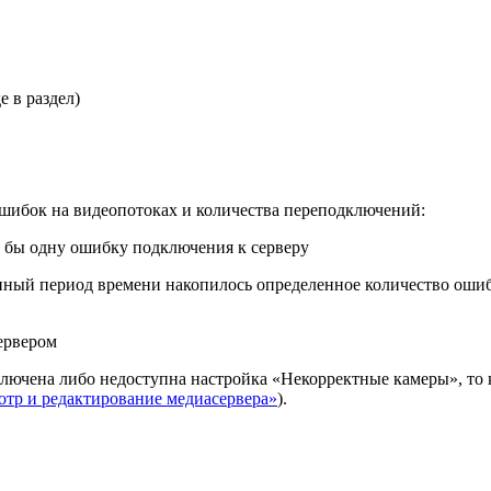
 в раздел)
ошибок на видеопотоках и количества переподключений:
я бы одну ошибку подключения к серверу
енный период времени накопилось определенное количество ошиб
ервером
лючена либо недоступна настройка «Некорректные камеры», то 
тр и редактирование медиасервера»
).