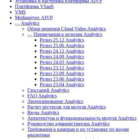
Установка и настройка платформы AIVP
Платформа VSaaS
VMS
Mediaserver. AIVP
Analytics
Обзор решения Cloud Video Analytics
Примечания к релизам Analytics
Релиз 25.12 Analytics
Релиз 25.06 Analytics
Релиз 24.12 Analytics
Релиз 24.09 Analytics
Релиз 24.03 Analytics
Релиз 23.12 Analytics
Релиз 23.09 Analytics
Релиз 23.06 Analytics
Релиз 23.04 Analytics
Глоссарий Analytics
FAQ Analytics
Лицензирование Analytics
Расчет ресурсов для модуля Analytics
Виды Analytics
Архитектура и функциональность модуля Analytics
Руководство администратора Analytics
Требования к камерам и их установке по видам
аналитики