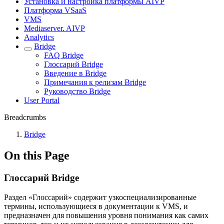
Установка и настройка платформы AIVP
Платформа VSaaS
VMS
Mediaserver. AIVP
Analytics
Bridge
FAQ Bridge
Глоссарий Bridge
Введение в Bridge
Примечaния к релизам Bridge
Руководство Bridge
User Portal
Breadcrumbs
Bridge
On this Page
Глоссарий Bridge
Раздел «Глоссарий» содержит узкоспециализированные
термины, использующиеся в документации к VMS, и
предназначен для повышения уровня понимания как самих