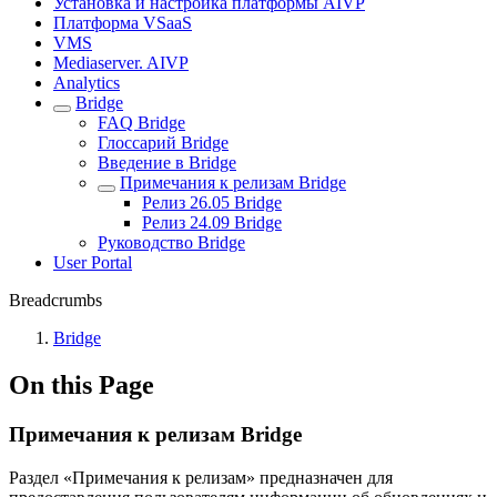
Установка и настройка платформы AIVP
Платформа VSaaS
VMS
Mediaserver. AIVP
Analytics
Bridge
FAQ Bridge
Глоссарий Bridge
Введение в Bridge
Примечaния к релизам Bridge
Релиз 26.05 Bridge
Релиз 24.09 Bridge
Руководство Bridge
User Portal
Breadcrumbs
Bridge
On this Page
Примечaния к релизам Bridge
Раздел
«Примечания к релизам» предназначен для