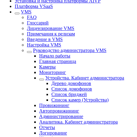
Установка и настройка платформы AIVP
Платформа VSaaS
VMS
FAQ
Глоссарий
Лицензирование VMS
Примечания к релизам
Введение в VMS
Настройка VMS
Руководство администратора VMS
Начало работы
Главная страница
Камеры
Мониторинг
Устройства. Кабинет администратора
Дерево домофонов
Список домофонов
Список бриджей
Список камер (Устройства)
Провижининг
Автопровижининг
Администрирование
Аналитика. Кабинет администратора
Отчеты
Логирование