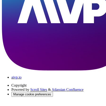
aivp.io
Copyright
Powered by
Scroll Sites
&
Atlassian Confluence
Manage cookie preferences