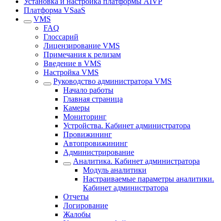
Установка и настройка платформы AIVP
Платформа VSaaS
VMS
FAQ
Глоссарий
Лицензирование VMS
Примечания к релизам
Введение в VMS
Настройка VMS
Руководство администратора VMS
Начало работы
Главная страница
Камеры
Мониторинг
Устройства. Кабинет администратора
Провижининг
Автопровижининг
Администрирование
Аналитика. Кабинет администратора
Модуль аналитики
Настраиваемые параметры аналитики.
Кабинет администратора
Отчеты
Логирование
Жалобы