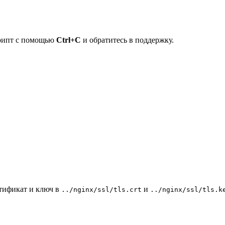
крипт с помощью
Ctrl+C
и обратитесь в поддержку.
тификат и ключ в
и
../nginx/ssl/tls.crt
../nginx/ssl/tls.k