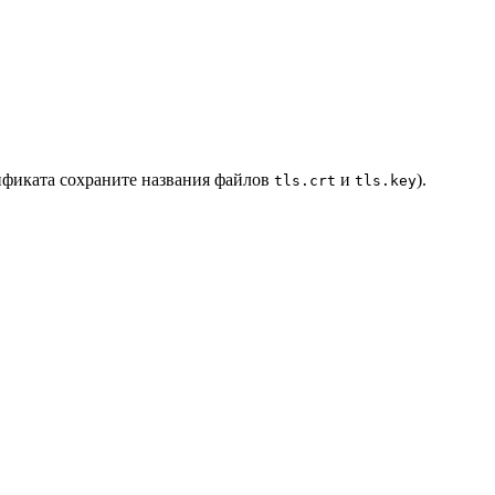
ификата сохраните названия файлов
и
).
tls.crt
tls.key