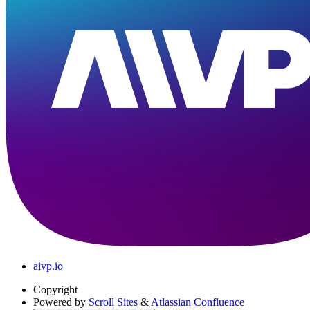
aivp.io
Copyright
Powered by
Scroll Sites
&
Atlassian Confluence