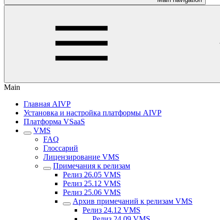
Main
Главная AIVP
Установка и настройка платформы AIVP
Платформа VSaaS
VMS
FAQ
Глоссарий
Лицензирование VMS
Примечания к релизам
Релиз 26.05 VMS
Релиз 25.12 VMS
Релиз 25.06 VMS
Архив примечаний к релизам VMS
Рeлиз 24.12 VMS
Релиз 24.09 VMS