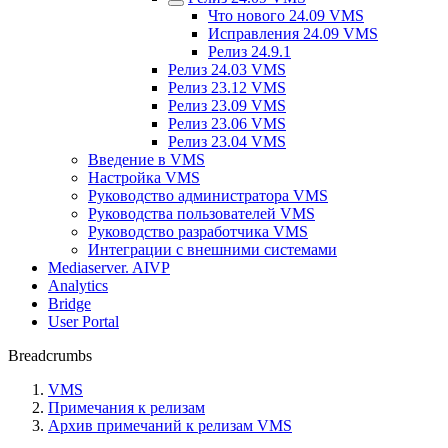
Что нового 24.09 VMS
Исправления 24.09 VMS
Релиз 24.9.1
Релиз 24.03 VMS
Релиз 23.12 VMS
Релиз 23.09 VMS
Релиз 23.06 VMS
Релиз 23.04 VMS
Введение в VMS
Настройка VMS
Руководство администратора VMS
Руководства пользователей VMS
Руководство разработчика VMS
Интеграции с внешними системами
Mediaserver. AIVP
Analytics
Bridge
User Portal
Breadcrumbs
VMS
Примечания к релизам
Архив примечаний к релизам VMS