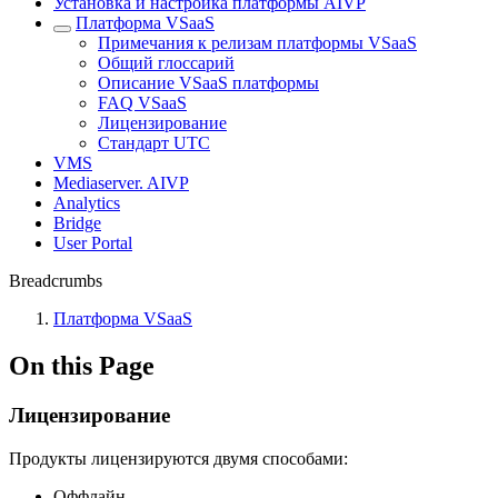
Установка и настройка платформы AIVP
Платформа VSaaS
Примечания к релизам платформы VSaaS
Общий глоссарий
Описание VSaaS платформы
FAQ VSaaS
Лицензирование
Стандарт UTC
VMS
Mediaserver. AIVP
Analytics
Bridge
User Portal
Breadcrumbs
Платформа VSaaS
On this Page
Лицензирование
Продукты лицензируются двумя способами:
Оффлайн